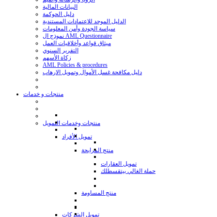
البيانات المالية
دليل الحوكمة
الدليل الموحد للاعتمادات المستندية
سياسة الجودة وأمن المعلومات
نموذج ال AML Questionnaire
ميثاق قواعد وأخلاقيات العمل
التقرير السنوي
زكاة الأسهم
AML Policies & procedures
دليل مكافحة غسل الأموال وتمويل الارهاب
منتجات و خدمات
منتجات وخدمات التمويل
تمويل الأفراد
منتج المرابحة
تمويل العقارات
حملة الغالي بيتقسطلك
منتج المساومة
تمويل الشركات