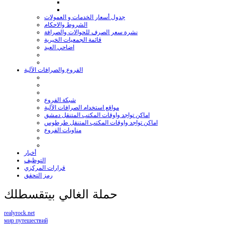
جدول أسعار الخدمات و العمولات
الشروط والاحكام
نشرة سعر الصرف للحوالات والصرافة
قائمة الجمعيات الخيرية
اضاحي العيد
الفروع والصرافات الآلية
شبكة الفروع
مواقع استخدام الصرافات الآلية
اماكن تواجد واوقات المكتب المتنقل دمشق
اماكن تواجد واوقات المكتب المتنقل طرطوس
مناوبات الفروع
أخبار
التوظيف
قرارات المركزي
رمز التحقق
حملة الغالي بيتقسطلك
realyrock.net
мир путешествий