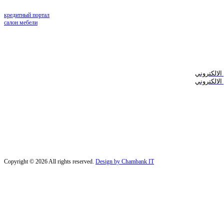
кредитный портал
салон мебели
الالكتروني
الالكتروني
Copyright © 2026 All rights reserved.
Design by Chambank IT