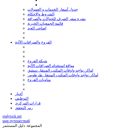
جدول أسعار الخدمات و العمولات
الشروط والاحكام
نشرة سعر الصرف للحوالات والصرافة
قائمة الجمعيات الخيرية
اضاحي العيد
الفروع والصرافات الآلية
شبكة الفروع
مواقع استخدام الصرافات الآلية
اماكن تواجد واوقات المكتب المتنقل دمشق
اماكن تواجد واوقات المكتب المتنقل طرطوس
مناوبات الفروع
أخبار
التوظيف
قرارات المركزي
رمز التحقق
realyrock.net
мир путешествий
المجموعة: دليل المستثمر