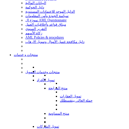
البيانات المالية
دليل الحوكمة
الدليل الموحد للاعتمادات المستندية
سياسة الجودة وأمن المعلومات
نموذج ال AML Questionnaire
ميثاق قواعد وأخلاقيات العمل
التقرير السنوي
زكاة الأسهم
AML Policies & procedures
دليل مكافحة غسل الأموال وتمويل الارهاب
منتجات و خدمات
منتجات وخدمات التمويل
تمويل الأفراد
منتج المرابحة
تمويل العقارات
حملة الغالي بيتقسطلك
منتج المساومة
تمويل الشركات