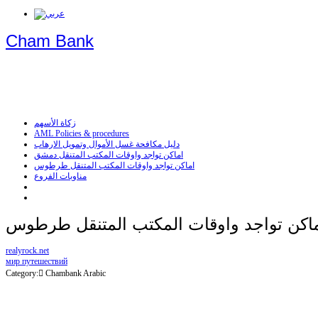
Cham Bank
زكاة الأسهم
AML Policies & procedures
دليل مكافحة غسل الأموال وتمويل الارهاب
اماكن تواجد واوقات المكتب المتنقل دمشق
اماكن تواجد واوقات المكتب المتنقل طرطوس
مناوبات الفروع
اكن تواجد واوقات المكتب المتنقل طرطوس
realyrock.net
мир путешествий
Category: ِChambank Arabic