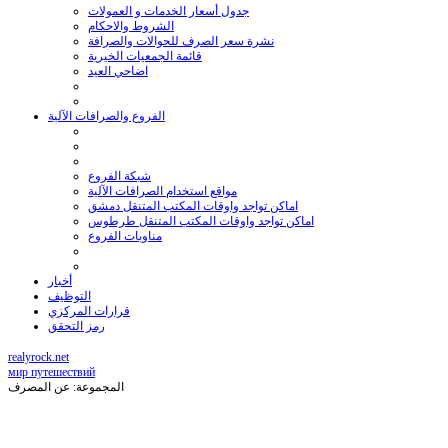
جدول أسعار الخدمات و العمولات
الشروط والاحكام
نشرة سعر الصرف للحوالات والصرافة
قائمة الجمعيات الخيرية
اضاحي العيد
الفروع والصرافات الآلية
شبكة الفروع
مواقع استخدام الصرافات الآلية
اماكن تواجد واوقات المكتب المتنقل دمشق
اماكن تواجد واوقات المكتب المتنقل طرطوس
مناوبات الفروع
أخبار
التوظيف
قرارات المركزي
رمز التحقق
realyrock.net
мир путешествий
المجموعة: عن المصرف