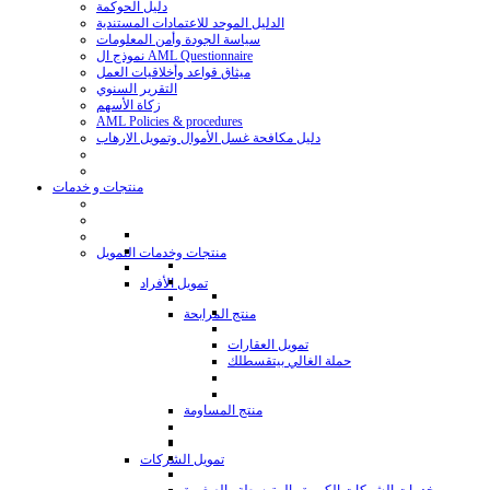
دليل الحوكمة
الدليل الموحد للاعتمادات المستندية
سياسة الجودة وأمن المعلومات
نموذج ال AML Questionnaire
ميثاق قواعد وأخلاقيات العمل
التقرير السنوي
زكاة الأسهم
AML Policies & procedures
دليل مكافحة غسل الأموال وتمويل الارهاب
منتجات و خدمات
منتجات وخدمات التمويل
تمويل الأفراد
منتج المرابحة
تمويل العقارات
حملة الغالي بيتقسطلك
منتج المساومة
تمويل الشركات